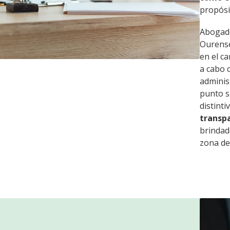
propósi
Abogado
Ourens
en el c
a cabo 
adminis
punto s
distint
transpa
brindad
zona de 