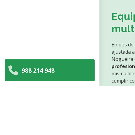
Equi
mult
En pos de 
ajustada 
Nogueira 
profesion
988 214 948
misma filo
cumplir co
Un
despa
cualificad
requieran
equipo vo
solución a