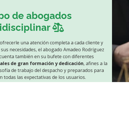
po de abogados
idisciplinar
ofrecerle una atención completa a cada cliente y
a sus necesidades, el abogado Amadeo Rodríguez
cuenta también en su bufete con diferentes
ales de gran formación y dedicación
, afines a la
sofía de trabajo del despacho y preparados para
n todas las expectativas de los usuarios.
cho de abogados en Ourense
sobradamente
o para desempeñar los diferentes trabajos que les
. De esta manera, ponemos a tu disposición un
lcado en conseguir, en todo momento, la mejor
 tus problemas.