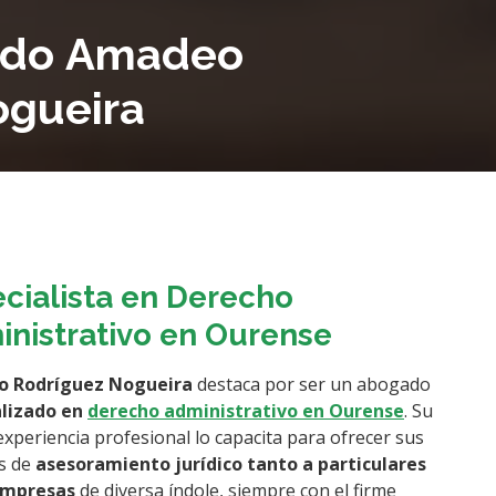
ado Amadeo
ogueira
cialista en Derecho
nistrativo en Ourense
 Rodríguez Nogueira
destaca por ser un abogado
alizado en
derecho administrativo en Ourense
. Su
experiencia profesional lo capacita para ofrecer sus
os de
asesoramiento jurídico tanto a particulares
mpresas
de diversa índole, siempre con el firme