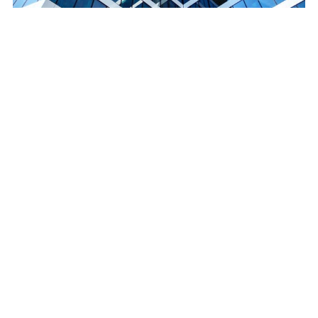
Derecho urbanístico
¿Necesita registrar una propiedad y no sabe
cómo se hace? ¿Busca ayuda para reclamar
una expropiación? ¿Quiere profesionales
que se encarguen de conseguir la licencia
para la construcción de su nueva vivienda? Si
se encuentra en alguna de estas situaciones
es el momento de ponerse en contacto con
nuestro equipo de abogados urbanistas en
Ourense.
Saber más